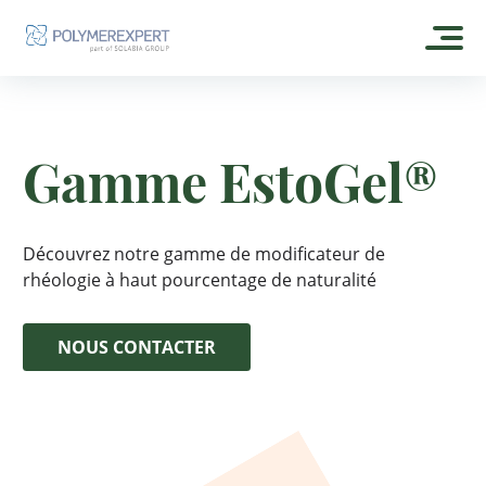
ACCUEIL
Gamme EstoGel®
À PROPOS
NOTRE HISTOIRE
NOS PRODUITS
Découvrez notre gamme de modificateur de
ENGAGEMENT RSE
EXPERTGEL®
rhéologie à haut pourcentage de naturalité
NOS FORMULES
NOS DISTRIBUTEURS
ESTOGEL®
SOIN
NOUS CONTACTER
CONTACT
ESTOGEL® GREEN
SOLAIRE
ESTOGEL® MAX
POLYMEREXPERT
MAQUILLAGE
OLEOFILM® GREEN
PARFUM
OLEOSHINE® GREEN CA