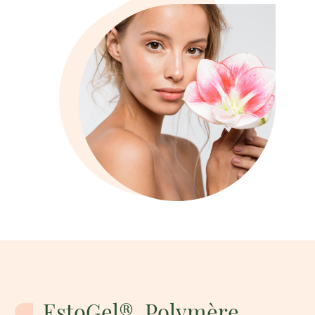
CHEVEUX
FR
LIPOSTICK®
VISCOPURE®
EstoGel®, Polymère